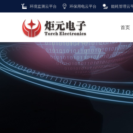
环境监测云平台
环保用电云平台
能耗管理云
首页