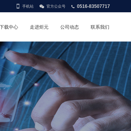
0516-83507717
手机站
官方公众号
下载中心
走进炬元
公司动态
联系我们