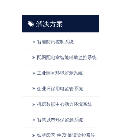
解决方案
智能防汛控制系统
配网配电室智能辅助监控系统
工业园区环境监测系统
企业环保用电监管系统
机房数据中心动力环境系统
智慧城市环保监测系统
智慧园区(校园)能源管控系统