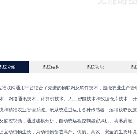
系统介绍
系统结构
系统功能
系
业物联网通用平台结合了先进的物联网及软件技术，围绕农业生产管
技术、网络通讯技术、计算机技术、人工智能技术和数据仓库技术，
统和精准农业管理系统。该系统通过运用各种传感器，远程获取设施
及监控视频，通过建模分析，自动或远程控制湿帘风机、喷淋滴灌、
适宜动植物生长，为动植物创造高产、优质、高效、安全的生态环境