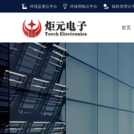
环境监测云平台
环保用电云平台
能耗管理云
首页