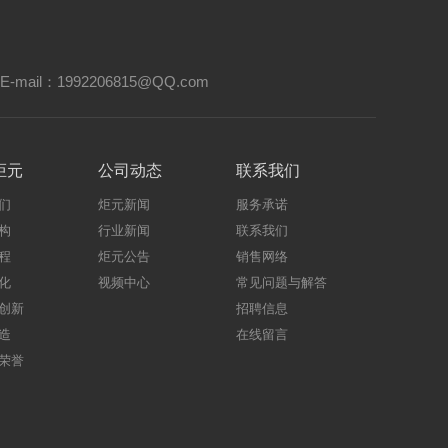
E-mail：1992206815@QQ.com
炬元
公司动态
联系我们
们
炬元新闻
服务承诺
构
行业新闻
联系我们
程
炬元公告
销售网络
化
视频中心
常见问题与解答
创新
招聘信息
造
在线留言
荣誉