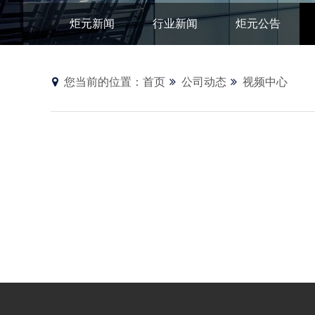
炬元新闻
行业新闻
炬元公告
您当前的位置：
首页
公司动态
视频中心